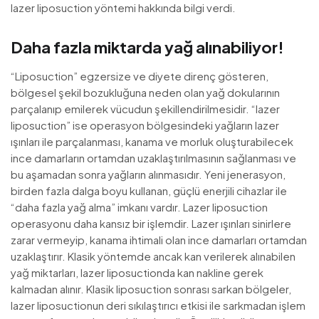
lazer liposuction yöntemi hakkında bilgi verdi.
Daha fazla miktarda yağ alınabiliyor!
“Liposuction” egzersize ve diyete direnç gösteren,
bölgesel şekil bozukluğuna neden olan yağ dokularının
parçalanıp emilerek vücudun şekillendirilmesidir. “lazer
liposuction” ise operasyon bölgesindeki yağların lazer
ışınları ile parçalanması, kanama ve morluk oluşturabilecek
ince damarların ortamdan uzaklaştırılmasının sağlanması ve
bu aşamadan sonra yağların alınmasıdır. Yeni jenerasyon,
birden fazla dalga boyu kullanan, güçlü enerjili cihazlar ile
“daha fazla yağ alma” imkanı vardır. Lazer liposuction
operasyonu daha kansız bir işlemdir. Lazer ışınları sinirlere
zarar vermeyip, kanama ihtimali olan ince damarları ortamdan
uzaklaştırır. Klasik yöntemde ancak kan verilerek alınabilen
yağ miktarları, lazer liposuctionda kan nakline gerek
kalmadan alınır. Klasik liposuction sonrası sarkan bölgeler,
lazer liposuctionun deri sıkılaştırıcı etkisi ile sarkmadan işlem