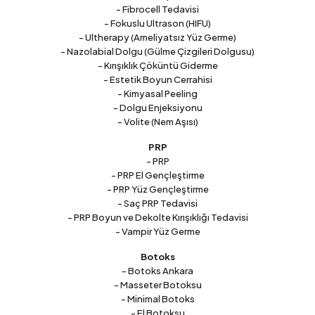
- Fibrocell Tedavisi
- Fokuslu Ultrason (HIFU)
- Ultherapy (Ameliyatsız Yüz Germe)
- Nazolabial Dolgu (Gülme Çizgileri Dolgusu)
- Kırışıklık Çöküntü Giderme
- Estetik Boyun Cerrahisi
- Kimyasal Peeling
- Dolgu Enjeksiyonu
- Volite (Nem Aşısı)
PRP
- PRP
- PRP El Gençleştirme
- PRP Yüz Gençleştirme
- Saç PRP Tedavisi
- PRP Boyun ve Dekolte Kırışıklığı Tedavisi
- Vampir Yüz Germe
Botoks
- Botoks Ankara
- Masseter Botoksu
- Minimal Botoks
- El Botoksu