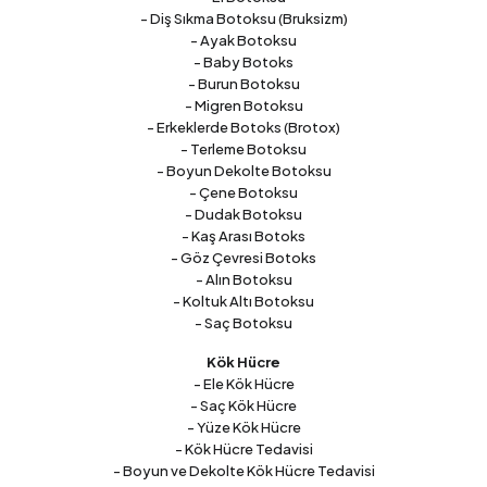
- Diş Sıkma Botoksu (Bruksizm)
- Ayak Botoksu
- Baby Botoks
- Burun Botoksu
- Migren Botoksu
- Erkeklerde Botoks (Brotox)
- Terleme Botoksu
- Boyun Dekolte Botoksu
- Çene Botoksu
- Dudak Botoksu
- Kaş Arası Botoks
- Göz Çevresi Botoks
- Alın Botoksu
- Koltuk Altı Botoksu
- Saç Botoksu
Kök Hücre
- Ele Kök Hücre
- Saç Kök Hücre
- Yüze Kök Hücre
- Kök Hücre Tedavisi
- Boyun ve Dekolte Kök Hücre Tedavisi