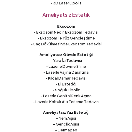
- 3D Lazer Lipoliz
Ameliyatsız Estetik
Eksozom
- Eksozom Nedir, Eksozom Tedavisi
- Eksozom ile Yüz Gençleştirme
- Saç Dökülmesinde Eksozom Tedavisi
Ameliyatsız Gövde Estetiği
- Yara İzi Tedavisi
- Lazerle Dövme Silme
- Lazerle Vajina Daraltma
- Kılcal Damar Tedavisi
- El Estetiği
- Soğuk Lipoliz
- Lazerle Genital Renk Açma
- Lazerle Koltuk Altı Terleme Tedavisi
Ameliyatsız Yüz Estetiği
- Nem Aşısı
- Gençlik Aşısı
- Dermapen