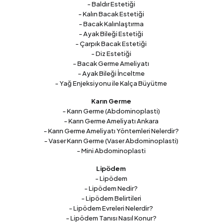
- Baldır Estetiği
- Kalın Bacak Estetiği
- Bacak Kalınlaştırma
- Ayak Bileği Estetiği
- Çarpık Bacak Estetiği
- Diz Estetiği
- Bacak Germe Ameliyatı
- Ayak Bileği İnceltme
- Yağ Enjeksiyonu ile Kalça Büyütme
Karın Germe
- Karın Germe (Abdominoplasti)
- Karın Germe Ameliyatı Ankara
- Karın Germe Ameliyatı Yöntemleri Nelerdir?
- Vaser Karın Germe (Vaser Abdominoplasti)
- Mini Abdominoplasti
Lipödem
- Lipödem
- Lipödem Nedir?
- Lipödem Belirtileri
- Lipödem Evreleri Nelerdir?
- Lipödem Tanısı Nasıl Konur?