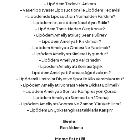
- Lipödem Tedavisi Ankara
- Vaserlipo (Vaser Liposuction) ile Lipödem Tedavisi
- Lipödemde Liposuction Normalden Farklı mı?
- Lipödem ile Lenfödem Nasıl Ayırt Edilir?
- Lipödem Tanısı Neden Geç Konur?
- Lipödem Ameliyatı Kaç Seans Sürer?
- Lipödem Ameliyatı Riskli midir?
- Lipödem Ameliyatı Öncesi Ne Yapılmalı?
- Lipödem Ameliyatı Kimlere Uygundur?
- Lipödem Ameliyatı Kalıcı mıdır?
- Lipödem Ameliyatı Sonrası Şişlik
- Lipödem Ameliyatı Sonrası Ağrı Azalır mı?
- Lipödemli Hastalar Diyet ve Spor ile Kilo Veremiyor mu?
- Lipödem Ameliyatı Sonrası Nelere Dikkat Edilmeli?
- Lipödem Ameliyatı Sonrası Kompresyon Çorabı
- Lipödem Ameliyatı Sonrası Lenf Drenajı
- Lipödem Ameliyatı Sonrası Ne Zaman Yürüyebilirim?
- Lipödem En Çok Hangi Hastalıklarla Karışır?
Benler
- Ben Aldırma
Meme Estetiği