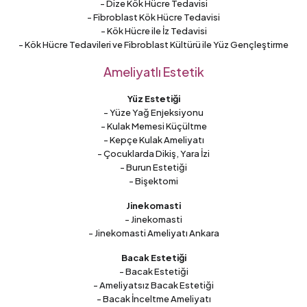
- Dize Kök Hücre Tedavisi
- Fibroblast Kök Hücre Tedavisi
- Kök Hücre ile İz Tedavisi
- Kök Hücre Tedavileri ve Fibroblast Kültürü ile Yüz Gençleştirme
Ameliyatlı Estetik
Yüz Estetiği
- Yüze Yağ Enjeksiyonu
- Kulak Memesi Küçültme
- Kepçe Kulak Ameliyatı
- Çocuklarda Dikiş, Yara İzi
- Burun Estetiği
- Bişektomi
Jinekomasti
- Jinekomasti
- Jinekomasti Ameliyatı Ankara
Bacak Estetiği
- Bacak Estetiği
- Ameliyatsız Bacak Estetiği
- Bacak İnceltme Ameliyatı