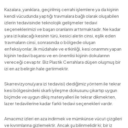
Kazalara, yanıklara, geçirilmiş cerrahi işlemlere ya da kişinin
kendi vücudunda yaptığı travmalara bağlı olarak oluşabilen
izlerin tedavisinde teknolojik gelişmeler tedavi
seçeneklerimizi ve başarı oranlarını arttırmaktadır. Ne kadar
yara izi kalacağı kesinin türü, kesici aletin cinsi, eşlik eden
travmaların cinsi, sonrasında o bölgede oluşan
enfeksiyonlar, ilk müdahale ve etkinliği, kesi onarımını yapan
kişinin tedavi başarısı ve en önemlisi kişinin dokularının
vereceği cevaptır. Biz Plastik Cerrahlara düşen oluşmuş bir
izi en az belirgin hale getirmektir.
Skarrevizyonu(yara izi tedavisi) dediğimiz yöntem ile tekrar
kesi bölgesindeki skarlı iyileşme dokusunu çıkartıp uygun
biçimde ve uygun dikiş materyalleri ile tekrar dikmekten,
lazer tedavilerine kadar farklı tedavi seçenekleri vardır.
Amacımız izleri en aza indirmek ve mümkünse vücut çizgileri
ve kıvrımlarına gizlemektir. Ancak şu bilinmelidir ki; bir iz