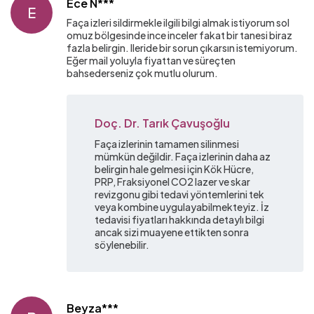
Ece N***
E
Faça izleri sildirmekle ilgili bilgi almak istiyorum sol
omuz bölgesinde ince inceler fakat bir tanesi biraz
fazla belirgin. Ileride bir sorun çıkarsın istemiyorum.
Eğer mail yoluyla fiyattan ve süreçten
bahsederseniz çok mutlu olurum.
Doç. Dr. Tarık Çavuşoğlu
Faça izlerinin tamamen silinmesi
mümkün değildir. Faça izlerinin daha az
belirgin hale gelmesi için Kök Hücre,
PRP, Fraksiyonel CO2 lazer ve skar
revizgonu gibi tedavi yöntemlerini tek
veya kombine uygulayabilmekteyiz. İz
tedavisi fiyatları hakkında detaylı bilgi
ancak sizi muayene ettikten sonra
söylenebilir.
Beyza***