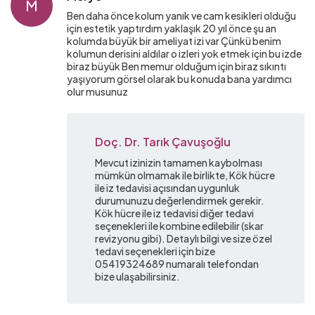
M
Ben daha önce kolum yanık ve cam kesikleri olduğu
için estetik yaptırdım yaklaşık 20 yıl önce şu an
kolumda büyük bir ameliyat izi var Çünkü benim
kolumun derisini aldılar o izleri yok etmek için bu izde
biraz büyük Ben memur olduğum için biraz sıkıntı
yaşıyorum görsel olarak bu konuda bana yardımcı
olur musunuz
Doç. Dr. Tarık Çavuşoğlu
Mevcut izinizin tamamen kaybolması
mümkün olmamak ile birlikte, Kök hücre
ile iz tedavisi açısından uygunluk
durumunuzu değerlendirmek gerekir.
Kök hücre ile iz tedavisi diğer tedavi
seçenekleri ile kombine edilebilir (skar
revizyonu gibi). Detaylı bilgi ve size özel
tedavi seçenekleri için bize
05419324689 numaralı telefondan
bize ulaşabilirsiniz.