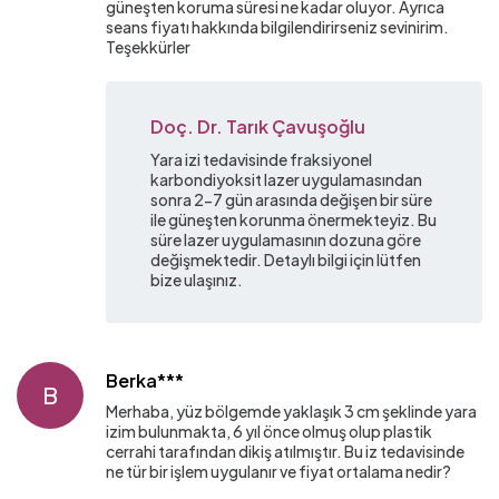
güneşten koruma süresi ne kadar oluyor. Ayrıca
seans fiyatı hakkında bilgilendirirseniz sevinirim.
Teşekkürler
Doç. Dr. Tarık Çavuşoğlu
Yara izi tedavisinde fraksiyonel
karbondiyoksit lazer uygulamasından
sonra 2-7 gün arasında değişen bir süre
ile güneşten korunma önermekteyiz. Bu
süre lazer uygulamasının dozuna göre
değişmektedir. Detaylı bilgi için lütfen
bize ulaşınız.
Berka***
B
Merhaba, yüz bölgemde yaklaşık 3 cm şeklinde yara
izim bulunmakta, 6 yıl önce olmuş olup plastik
cerrahi tarafından dikiş atılmıştır. Bu iz tedavisinde
ne tür bir işlem uygulanır ve fiyat ortalama nedir?