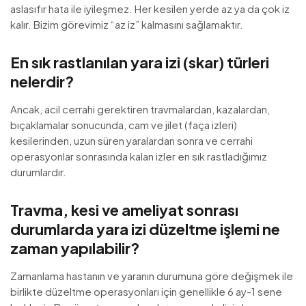
aslasıfır hata ile iyileşmez. Her kesilen yerde az ya da çok iz
kalır. Bizim görevimiz “az iz” kalmasını sağlamaktır.
En sık rastlanılan yara izi (skar) türleri
nelerdir?
Ancak, acil cerrahi gerektiren travmalardan, kazalardan,
bıçaklamalar sonucunda, cam ve jilet (faça izleri)
kesilerinden, uzun süren yaralardan sonra ve cerrahi
operasyonlar sonrasında kalan izler en sık rastladığımız
durumlardır.
Travma, kesi ve ameliyat sonrası
durumlarda yara izi düzeltme işlemi ne
zaman yapılabilir?
Zamanlama hastanın ve yaranın durumuna göre değişmek ile
birlikte düzeltme operasyonları için genellikle 6 ay-1 sene