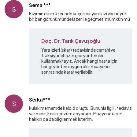
Sema ***
S
Kızımın elinin üzerinde küçük bir yanık izi var büyük
bir ben görünümünde lazer ile geçmesi mümkün mü
Doç. Dr. Tarık Çavuşoğlu
Yara izleri (skar) tedavisinde cerrahi ve
fraksiyonel lazer gibi yöntemler
kullanmaktayız. Ancak hangi hasta için
hangi yöntem uygun olur muayene
sonrasında karar verilebilir.
Serka***
S
kulak mememde keloid oluştu. Bununla ilgili , tedavisi
var mıdır, kesin çözüm arıyorum. Muayene ücreti
hakkın da da bilgilenmek isterim.