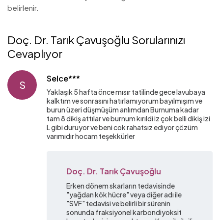
belirlenir.
Doç. Dr. Tarık Çavuşoğlu Sorularınızı
Cevaplıyor
Selce***
S
Yaklaşık 5 hafta önce mısır tatilinde gece lavubaya
kalktım ve sonrasını hatırlamıyorum bayılmışım ve
burun üzeri düşmüşüm anlımdan Burnuma kadar
tam 8 dikiş attılar ve burnum kırıldi iz çok belli dikiş izi
L gibi duruyor ve beni cok rahatsız ediyor çözüm
varımıdır hocam teşekkürler
Doç. Dr. Tarık Çavuşoğlu
Erken dönem skarların tedavisinde
"yağdan kök hücre" veya diğer adı ile
"SVF" tedavisi ve belirli bir sürenin
sonunda fraksiyonel karbondiyoksit