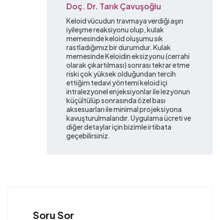
Doç. Dr. Tarık Çavuşoğlu
Keloid vücudun travmaya verdiği aşırı
iyileşme reaksiyonu olup, kulak
memesinde keloid oluşumu sık
rastladığımız bir durumdur. Kulak
memesinde Keloidin eksizyonu (cerrahi
olarak çıkartılması) sonrası tekrar etme
riski çok yüksek olduğundan tercih
ettiğim tedavi yöntemi keloid içi
intralezyonel enjeksiyonlar ile lezyonun
küçültülüp sonrasında özel bası
aksesuarları ile minimal projeksiyona
kavuşturulmalarıdır. Uygulama ücreti ve
diğer detaylar için bizimle irtibata
geçebilirsiniz.
Soru Sor