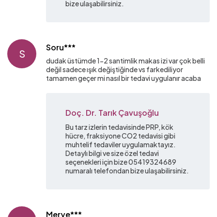
bize ulaşabilirsiniz.
Soru***
S
dudak üstümde 1-2 santimlik makas izi var çok belli
değil sadece ışık değiştiğinde vs farkediliyor
tamamen geçer mi nasıl bir tedavi uygulanır acaba
Doç. Dr. Tarık Çavuşoğlu
Bu tarz izlerin tedavisinde PRP, kök
hücre, fraksiyone CO2 tedavisi gibi
muhtelif tedaviler uygulamaktayız.
Detaylı bilgi ve size özel tedavi
seçenekleri için bize 05419324689
numaralı telefondan bize ulaşabilirsiniz.
Merye***