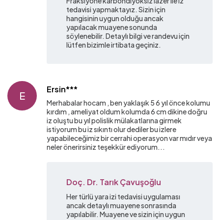
Fraksiyone karbondiyoksiz lazer ile iz
tedavisi yapmaktayız. Sizin için
hangisinin uygun olduğu ancak
yapılacak muayene sonunda
söylenebilir. Detaylı bilgi ve randevu için
lütfen bizimle irtibata geçiniz.
Ersin***
E
Merhabalar hocam , ben yaklaşık 5 6 yıl önce kolumu
kırdım , ameliyat oldum kolumda 6 cm dikine doğru
iz oluştu bu yıl polislik mülakatlarına girmek
istiyorum bu iz sıkıntı olur dediler bu izlere
yapabileceğimiz bir cerrahi operasyon var mıdır veya
neler önerirsiniz teşekkür ediyorum...
Doç. Dr. Tarık Çavuşoğlu
Her türlü yara izi tedavisi uygulaması
ancak detaylı muayene sonrasında
yapılabilir. Muayene ve sizin için uygun