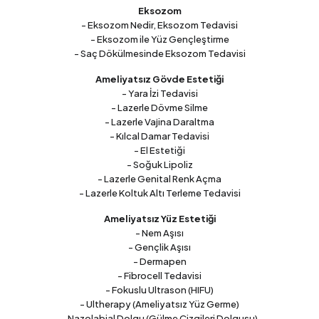
Eksozom
- Eksozom Nedir, Eksozom Tedavisi
- Eksozom ile Yüz Gençleştirme
- Saç Dökülmesinde Eksozom Tedavisi
Ameliyatsız Gövde Estetiği
- Yara İzi Tedavisi
- Lazerle Dövme Silme
- Lazerle Vajina Daraltma
- Kılcal Damar Tedavisi
- El Estetiği
- Soğuk Lipoliz
- Lazerle Genital Renk Açma
- Lazerle Koltuk Altı Terleme Tedavisi
Ameliyatsız Yüz Estetiği
- Nem Aşısı
- Gençlik Aşısı
- Dermapen
- Fibrocell Tedavisi
- Fokuslu Ultrason (HIFU)
- Ultherapy (Ameliyatsız Yüz Germe)
- Nazolabial Dolgu (Gülme Çizgileri Dolgusu)