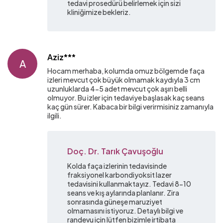
tedavi prosedürü belirlemek için sizi
kliniğimize bekleriz.
Aziz***
A
Hocam merhaba, kolumda omuz bölgemde faça
izleri mevcut çok büyük olmamak kaydıyla 3 cm
uzunluklarda 4-5 adet mevcut çok aşırı belli
olmuyor. Bu izler için tedaviye başlasak kaç seans
kaç gün sürer. Kabaca bir bilgi verirmisiniz zamanıyla
ilgili.
Doç. Dr. Tarık Çavuşoğlu
Kolda faça izlerinin tedavisinde
fraksiyonel karbondiyoksit lazer
tedavisini kullanmaktayız. Tedavi 8-10
seans ve kış aylarında planlanır. Zira
sonrasında güneşe maruziyet
olmamasını istiyoruz. Detaylı bilgi ve
randevu için lütfen bizimle irtibata