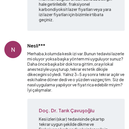
hale getirilebilir. fraksiyonel
karbondiyoksit lazer fiyatları veya yara
izi lazer fiyatları için bizimle irtibata
geçiniz.
Nesli***
N
Merhaba,kolumda kesik izi var.Bunun tedavisi lazerle
mi oluyor yoksa başka yöntem mi uyguluyor sunuz?
Daha önce başka bir doktora gittim,orayı lokal
anesteziyle uyuşturup,tekrar estetik dikişle
dikecegini söyledi. Yalnız 3-5 ay sonra tekrar açılır ve
eski haline döner dedi ve o yüzden vazgeçtim. Siz de
nasıl uygulama yapılıyor ve fiyat rica edebilir miyim?
İyi çalışmalar.
Doç. Dr. Tarık Çavuşoğlu
Kesi izleri (skar) tedavisinde çıkartıp
tekrar uygun şekilde dikme ve