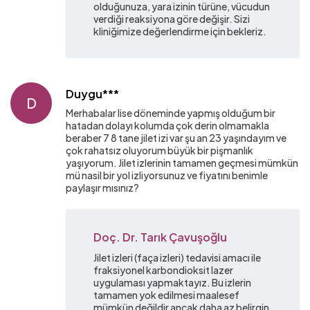
olduğunuza, yara izinin türüne, vücudun
verdiği reaksiyona göre değişir. Sizi
kliniğimize değerlendirme için bekleriz.
Duygu***
D
Merhabalar lise döneminde yapmış olduğum bir
hatadan dolayı kolumda çok derin olmamakla
beraber 7 8 tane jilet izi var şu an 23 yaşındayım ve
çok rahatsız oluyorum büyük bir pişmanlık
yaşıyorum. Jilet izlerinin tamamen geçmesi mümkün
mü nasil bir yol izliyorsunuz ve fiyatını benimle
paylaşır mısınız?
Doç. Dr. Tarık Çavuşoğlu
Jilet izleri (faça izleri) tedavisi amacı ile
fraksiyonel karbondioksit lazer
uygulaması yapmaktayız. Bu izlerin
tamamen yok edilmesi maalesef
mümkün değildir ancak daha az belirgin