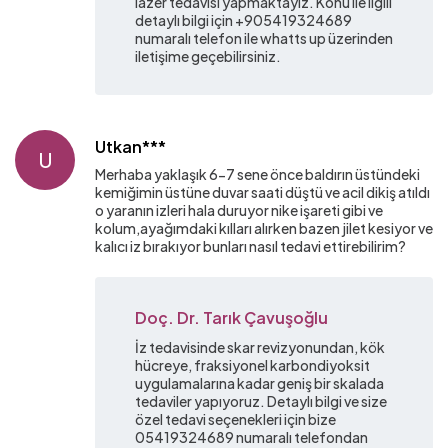
lazer tedavisi yapmaktayız. Konu ile ilgili
detaylı bilgi için +905419324689
numaralı telefon ile whatts up üzerinden
iletişime geçebilirsiniz.
Utkan***
U
Merhaba yaklaşık 6-7 sene önce baldırın üstündeki
kemiğimin üstüne duvar saati düştü ve acil dikiş atıldı
o yaranın izleri hala duruyor nike işareti gibi ve
kolum,ayağımdaki kılları alırken bazen jilet kesiyor ve
kalıcı iz bırakıyor bunları nasıl tedavi ettirebilirim?
Doç. Dr. Tarık Çavuşoğlu
İz tedavisinde skar revizyonundan, kök
hücreye, fraksiyonel karbondiyoksit
uygulamalarına kadar geniş bir skalada
tedaviler yapıyoruz. Detaylı bilgi ve size
özel tedavi seçenekleri için bize
05419324689 numaralı telefondan