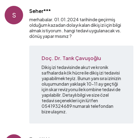
Seher***
S
merhabalar. 01.01.2024 tarihinde geçirmiş
olduğum kazadan dolayı kalan dikiş izi için bilgi
almak istiyorum . hangi tedavi uygulanacak vs.
dönüş yapar mısınız ?
Doç. Dr. Tarık Çavuşoğlu
Dikiş izi tedavisinde akut ve kronik
safhalarda kök hücre ile dikiş izi tedavisi
yapabilmekteyiz. Bunun yanı sıra izinizin
oluşumundan yaklaşık 10-11 ay geçtiği
için skar revizyonu ile kombine tedavi de
yapılabilir. Detaylı bilgi ve size özel
tedavi seçenekleri için lütfen
05419324689 numaralı telefondan
bize ulaşınız.