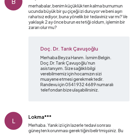
B
merhabalar, benim küçüklükten kalma burnumun
ucunda büyük bir şu çiçeği izi duruyor ve beni aşırı
rahatsız ediyor, buna yönelik bir tedaviniz var mı? Ve
yaklaşık 2 ay önce burun estetiği oldum, işlemin bir
zararı olur mu?
Doç. Dr. Tarık Çavuşoğlu
Merhaba Beyza Hanım. İsmim Belgin.
Doç.Dr.Tarık Çavuşoğlu'nun
asistanıyım. Size sağlıklı bilgi
verebilmemiz için hocamızın sizi
muayene etmesi gerekmektedir.
Randevu için 0541 932 4689 numaralı
telefondan bize ulaşabilirsiniz.
Lokma***
L
Merhaba. Yanık izi için lazerle tedavi sonrası
güneşten korunması gerektiğini belirtmişsiniz. Bu