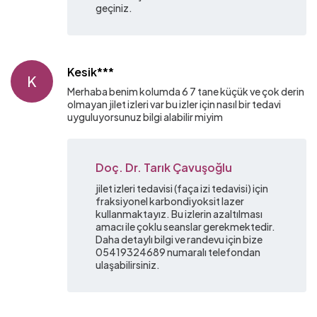
geçiniz.
Kesik***
K
Merhaba benim kolumda 6 7 tane küçük ve çok derin
olmayan jilet izleri var bu izler için nasıl bir tedavi
uyguluyorsunuz bilgi alabilir miyim
Doç. Dr. Tarık Çavuşoğlu
jilet izleri tedavisi (faça izi tedavisi) için
fraksiyonel karbondiyoksit lazer
kullanmaktayız. Bu izlerin azaltılması
amacı ile çoklu seanslar gerekmektedir.
Daha detaylı bilgi ve randevu için bize
05419324689 numaralı telefondan
ulaşabilirsiniz.