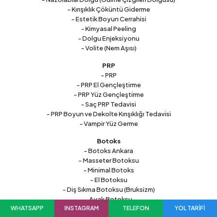
- Kırışıklık Çöküntü Giderme
- Estetik Boyun Cerrahisi
- Kimyasal Peeling
- Dolgu Enjeksiyonu
- Volite (Nem Aşısı)
PRP
- PRP
- PRP El Gençleştirme
- PRP Yüz Gençleştirme
- Saç PRP Tedavisi
- PRP Boyun ve Dekolte Kırışıklığı Tedavisi
- Vampir Yüz Germe
Botoks
- Botoks Ankara
- Masseter Botoksu
- Minimal Botoks
- El Botoksu
- Diş Sıkma Botoksu (Bruksizm)
- Ayak Botoksu
WHATSAPP
INSTAGRAM
TELEFON
YOL TARİFİ
- Baby Botoks