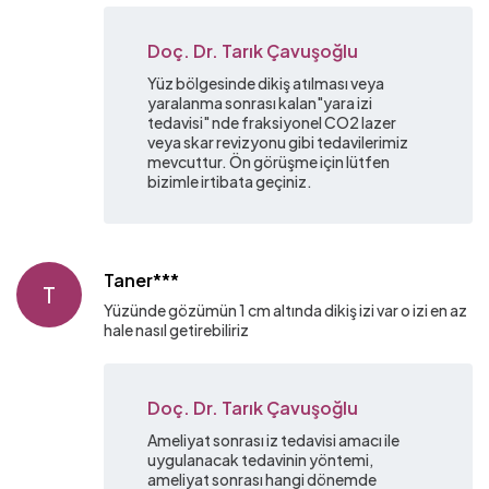
Doç. Dr. Tarık Çavuşoğlu
Yüz bölgesinde dikiş atılması veya
yaralanma sonrası kalan"yara izi
tedavisi" nde fraksiyonel CO2 lazer
veya skar revizyonu gibi tedavilerimiz
mevcuttur. Ön görüşme için lütfen
bizimle irtibata geçiniz.
Taner***
T
Yüzünde gözümün 1 cm altında dikiş izi var o izi en az
hale nasıl getirebiliriz
Doç. Dr. Tarık Çavuşoğlu
Ameliyat sonrası iz tedavisi amacı ile
uygulanacak tedavinin yöntemi,
ameliyat sonrası hangi dönemde