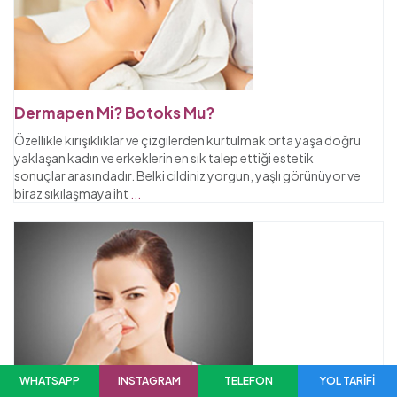
Dermapen Mi? Botoks Mu?
Özellikle kırışıklıklar ve çizgilerden kurtulmak orta yaşa doğru
yaklaşan kadın ve erkeklerin en sık talep ettiği estetik
sonuçlar arasındadır. Belki cildiniz yorgun, yaşlı görünüyor ve
biraz sıkılaşmaya iht
...
WHATSAPP
INSTAGRAM
TELEFON
YOL TARİFİ