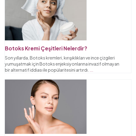
Botoks Kremi Çeşitleri Nelerdir?
Son yıllarda, Botoks kremleri, kırışıklıkları ve ince çizgileri
yumuşatmak için Botoks enjeksiyonlarına invazif olmayan
bir alternatif iddiası ile popülaritesini artırdı.
...