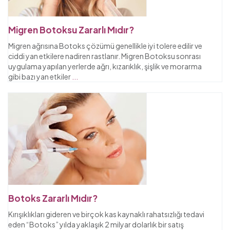
Migren Botoksu Zararlı Mıdır?
Migren ağrısına Botoks çözümü genellikle iyi tolere edilir ve
ciddi yan etkilere nadiren rastlanır. Migren Botoksu sonrası
uygulama yapılan yerlerde ağrı, kızarıklık, şişlik ve morarma
gibi bazı yan etkiler
...
Botoks Zararlı Mıdır?
Kırışıklıkları gideren ve birçok kas kaynaklı rahatsızlığı tedavi
eden “Botoks” yılda yaklaşık 2 milyar dolarlık bir satış