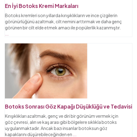
En İyi Botoks Kremi Markaları
Botoks kremleri son yıllarda kırışıklıkların ve ince çizgilerin
görünürlüğünü azaltmak, cilt nemini arttırmak ve daha genç
görünen bir cilt elde etmek amacı ile popülerlik kazanmıştır.
...
Botoks Sonrası Göz Kapağı Düşüklüğü ve Tedavisi
Kırışıklıkları azaltmak, genç ve diri bir görünüm vermek için
göz çevresi, alın ve kaş arası gibi bölgelere sıklıkla botoks
uygulanmaktadır. Ancak bazı insanlar botoksun göz
kapaklarını düşürebileceğinden en
...