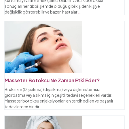
kurtulmayı vaat etmek çekici olabilir. Ancak botoksun
sonuçları her tıbbi işlemde olduğu gibi kişiden kişiye
değişiklik gösterebilir ve bazen hastalar
...
Masseter Botoksu Ne Zaman Etki Eder?
Bruksizm (Diş sıkma) (diş sıkma) veya dişleri istemsiz
gıcırdatma veya sıkma için çeşitli tedavi seçenekleri vardır.
Masseter botoksu enjeksiyonları en tercih edilen ve başarılı
tedavilerden biridir.
...