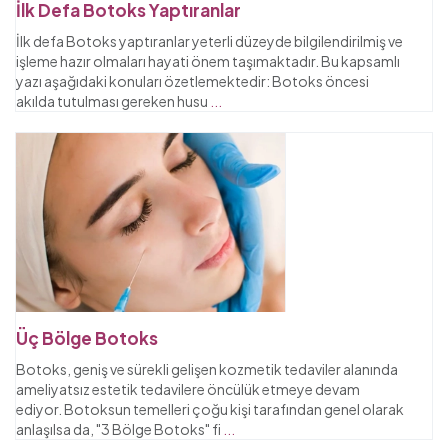
İlk Defa Botoks Yaptıranlar
İlk defa Botoks yaptıranlar yeterli düzeyde bilgilendirilmiş ve
işleme hazır olmaları hayati önem taşımaktadır. Bu kapsamlı
yazı aşağıdaki konuları özetlemektedir: Botoks öncesi
akılda tutulması gereken husu
...
Üç Bölge Botoks
Botoks, geniş ve sürekli gelişen kozmetik tedaviler alanında
ameliyatsız estetik tedavilere öncülük etmeye devam
ediyor. Botoksun temelleri çoğu kişi tarafından genel olarak
anlaşılsa da, "3 Bölge Botoks" fi
...