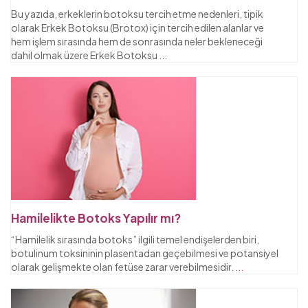
Bu yazıda, erkeklerin botoksu tercih etme nedenleri, tipik
olarak Erkek Botoksu (Brotox) için tercih edilen alanlar ve
hem işlem sırasında hem de sonrasında neler bekleneceği
dahil olmak üzere Erkek Botoksu
...
Hamilelikte Botoks Yapılır mı?
“Hamilelik sırasında botoks” ilgili temel endişelerden biri,
botulinum toksininin plasentadan geçebilmesi ve potansiyel
olarak gelişmekte olan fetüse zarar verebilmesidir.
...