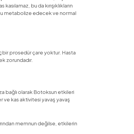
s kasılamaz, bu da kırışıklıkların
'u metabolize edecek ve normal
içbir prosedür çare yoktur. Hasta
ek zorundadır.
a bağlı olarak Botoksun etkileri
ner ve kas aktivitesi yavaş yavaş
çlarından memnun değilse, etkilerin