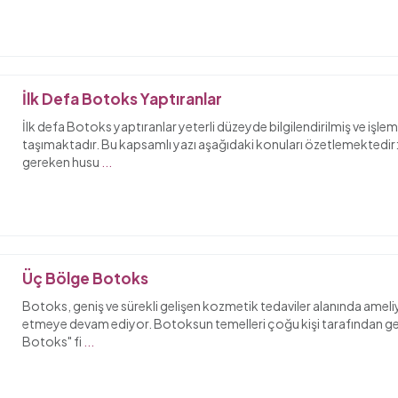
İlk Defa Botoks Yaptıranlar
İlk defa Botoks yaptıranlar yeterli düzeyde bilgilendirilmiş ve işle
taşımaktadır. Bu kapsamlı yazı aşağıdaki konuları özetlemektedir
gereken husu
...
Üç Bölge Botoks
Botoks, geniş ve sürekli gelişen kozmetik tedaviler alanında ameli
etmeye devam ediyor. Botoksun temelleri çoğu kişi tarafından gen
Botoks" fi
...