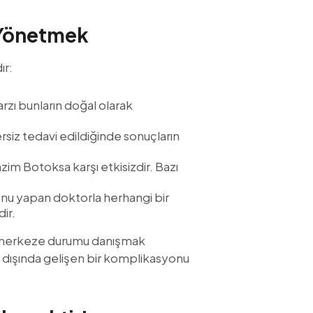
 Yönetmek
ır:
arzı bunların doğal olarak
rsiz tedavi edildiğinde sonuçların
nzim Botoksa karşı etkisizdir. Bazı
onu yapan doktorla herhangi bir
ir.
r merkeze durumu danışmak
ı dışında gelişen bir komplikasyonu