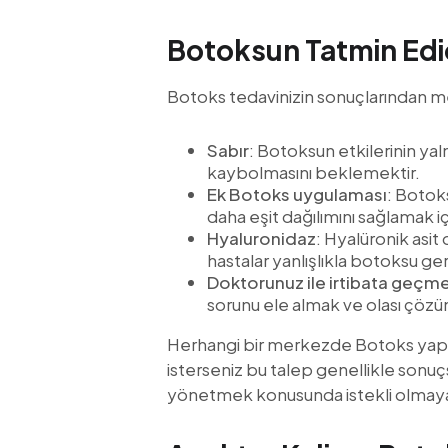
Botoksun Tatmin Edi
Botoks tedavinizin sonuçlarından m
Sabır
: Botoksun etkilerinin yal
kaybolmasını beklemektir.
Ek Botoks uygulaması
: Botoks
daha eşit dağılımını sağlamak iç
Hyaluronidaz
: Hyalüronik asit
hastalar yanlışlıkla botoksu ge
Doktorunuz ile irtibata geçm
sorunu ele almak ve olası çözü
Herhangi bir merkezde Botoks yap
isterseniz bu talep genellikle sonu
yönetmek konusunda istekli olmaya