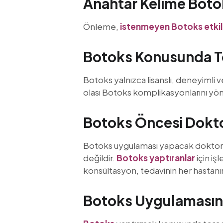
Anahtar Kelime Boto
Önleme,
istenmeyen Botoks etki
Botoks Konusunda Te
Botoks yalnızca lisanslı, deneyimli 
olası Botoks komplikasyonlarını yö
Botoks Öncesi Dokt
Botoks uygulaması yapacak doktorun
değildir.
Botoks yaptıranlar
için iş
konsültasyon, tedavinin her hastanın 
Botoks Uygulamasına 