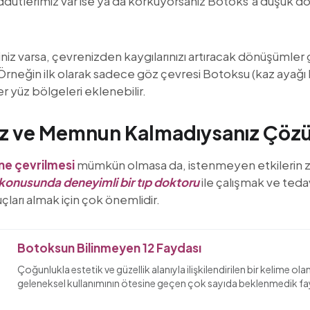
ütlerimiz var ise ya da korkuyorsanız Botoks’a düşük do
z varsa, çevrenizden kaygılarınızı artıracak dönüşümler 
. Örneğin ilk olarak sadece göz çevresi Botoksu (kaz ayağı
r yüz bölgeleri eklenebilir.
nız ve Memnun Kalmadıysanız Çö
ne çevrilmesi
mümkün olmasa da, istenmeyen etkilerin z
konusunda deneyimli bir tıp doktoru
ile çalışmak ve teda
çları almak için çok önemlidir.
Botoksun Bilinmeyen 12 Faydası
Çoğunlukla estetik ve güzellik alanıyla ilişkilendirilen bir kelime ola
geleneksel kullanımının ötesine geçen çok sayıda beklenmedik fay