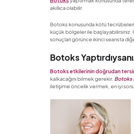
Botoks
yaptırmak konusunda teredd
akıllıca olabilir.
Botoks konusunda kötü tecrübelerini
küçük bölgeler ile başlayabilirsiniz
sonuçları görünce ikinci seansta diğe
Botoks Yaptırdıysa
Botoks etkilerinin doğrudan tersi
kalkacağını bilmek gerekir.
Botoks 
iletişime öncelik vermek, en iyi sonu