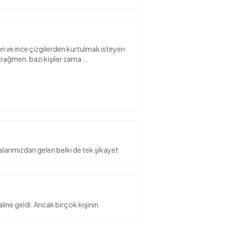
an ve ince çizgilerden kurtulmak isteyen
na rağmen, bazı kişiler zama
...
stalarımızdan gelen belki de tek şikayet
line geldi. Ancak birçok kişinin