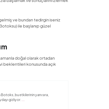
zla başlamak ve sonuçlarını izlemek
gelmiş ve bundan tedirgin iseniz
 Botoksu) ile başlanıp güzel
züm
amanla doğal olarak ortadan
vi beklentileri konusunda açık
n Botoks, bu etkilerinin yanı sıra,
dayı gizliyor.
...