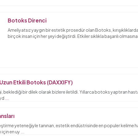
Botoks Direnci
Ameliyatsız yaygın bir estetik prosedür olan Botoks, kırışıklıklard
birçok insan için her şeyi değiştirdi. Etkiler sıklıkla başarılı olması
Uzun Etkili Botoks (DAXXIFY)
, beklediği bir dilek olarak bizlere iletildi. Yıllarca botoks yaptıran ha
iyd
...
nsları
leştirme yeteneğiyle tanınan, estetik endüstrisinde en populer kelime ha
ı için en uy
...