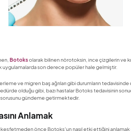
inen,
Botoks
olarak bilinen nörotoksin, ince çizgilerin ve k
ik uygulamalarda son derece popüler hale gelmiştir.
ı terleme ve migren baş ağrıları gibi durumların tedavisinde 
rosedürde olduğu gibi, bazı hastalar Botoks tedavisinin so
sorusunu gündeme getirmektedir.
sını Anlamak
ini keşfetmeden önce Botoks'un nasıl etki ettiğini anlamak