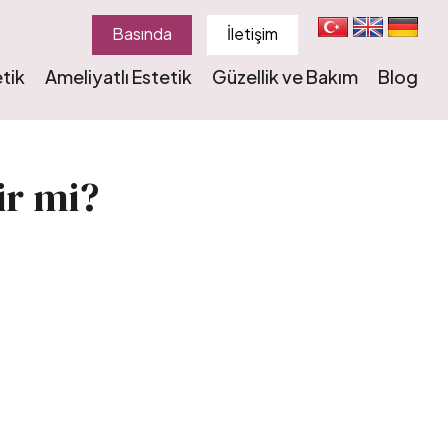
Basında
İletişim
tik
Ameliyatlı Estetik
Güzellik ve Bakım
Blog
ir mi?