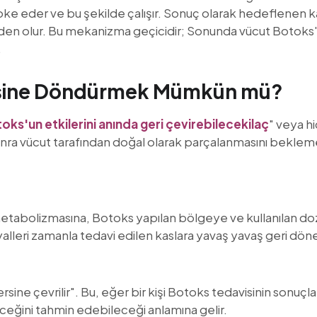
 bloke eder ve bu şekilde çalışır. Sonuç olarak hedeflenen ka
n olur. Bu mekanizma geçicidir; Sonunda vücut Botoks
.
Tersine Döndürmek Mümkün mü?
oks'un etkilerini anında geri çevirebilecek
ilaç
" veya h
onra vücut tarafından doğal olarak parçalanmasını beklem
 metabolizmasına, Botoks yapılan bölgeye ve kullanılan doz
 sinyalleri zamanla tedavi edilen kaslara yavaş yavaş geri dö
"tersine çevrilir". Bu, eğer bir kişi Botoks tedavisinin sonu
ceğini tahmin edebileceği anlamına gelir.