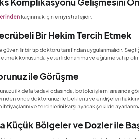
ks Komplikasyonu Gelişmesini Ön
lerinden
kaçınmak için en iyi stratejidir.
crübeli Bir Hekim Tercih Etmek
ve güvenilir bir tıp doktoru tarafından uygulanmalıdır. Seç
netmek konusunda yeterli donanıma ve eğitime sahip olma
orunuz ile Görüşme
uzu ilk defa tedavi odasında, botoks işlemi sırasında g
lemden önce doktorunuz ile beklenti ve endişeleri hakkınd
ihtiyaçlarını ve tercihlerini karşılayacak şekilde ayarlanma
Küçük Bölgeler ve Dozler ile Baş