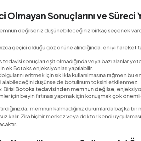
ci Olmayan Sonuçlarını ve Süreci
emnun değilseniz düşünebileceğiniz birkaç seçenek vard
nızca geçici olduğu göz önüne alındığında, en iyi hareket t
 tedavisi sonuçları eşit olmadığında veya bazı alanlar yete
in ek Botoks enjeksiyonları yapılabilir.
 dolgularını eritmek için sıklıkla kullanılmasına rağmen bu e
ri alabileceğini düşünse de botulinum toksini etkilenmez.
e
: Birisi
Botoks tedavisinden memnun değilse
, enjeksiy
mler için beyin fırtınası yapmak için konuşmak çok önemlid
tırdığınızda, memnun kalmadığınız durumlarda başka bi
çsuz kalır. Zira hiçbir merkez veya doktor kendi uygulamas
caktır.