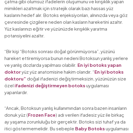
çatma gibi olumsuz ifadelerin oluşumunu ve kırışıklık yapan
mimikleri azaltmak için stratejik olarak bazı hassas yüz
kaslarını hedef alır. Botoks enjeksiyonları, alnınızda veya göz
çevresinde çizgilere neden olan kasların hareketini azaltır.
Yüz kaslarınızı eğitir ve yüzünüzde kırışıklık yaratma
potansiyelini azaltır.
“Bir kişi “Botoks sonrası doğal görünmüyorsa”, yüzünü
hareket ettiremiyorsa bunun nedeni Botoksun yanlış yerlere
ve yanlış dozlarda yapılması olabilir.
En iyi botoks yapan
doktor
yüz yüz anatomisine hakim olandır. “
En iyi botoks
doktoru”
doğal ifadenizi değiştirmeksizin, yüzünüzün size
özel
ifadenizi değiştirmeyen botoks
uygulaması
yapanlardır.
“Ancak, Botoksun yanlış kullanımından sonra bazen insanların
donuk yüz (
Frozen Face
) adı verilen ifadesiz yüz ile birkaç
ay yaşama zorunluluğu bir gerçektir. Botoks sizi tuhaf ya da
itici göstermemelidir. Bu sebeple
Baby Botoks
uygulaması