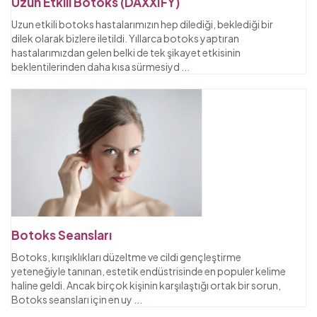
Uzun Etkili Botoks (DAXXIFY)
Uzun etkili botoks hastalarımızın hep dilediği, beklediği bir
dilek olarak bizlere iletildi. Yıllarca botoks yaptıran
hastalarımızdan gelen belki de tek şikayet etkisinin
beklentilerinden daha kısa sürmesiyd
...
Botoks Seansları
Botoks, kırışıklıkları düzeltme ve cildi gençleştirme
yeteneğiyle tanınan, estetik endüstrisinde en populer kelime
haline geldi. Ancak birçok kişinin karşılaştığı ortak bir sorun,
Botoks seansları için en uy
...