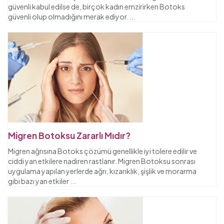
güvenli kabul edilse de, birçok kadın emzirirken Botoks
güvenli olup olmadığını merak ediyor.
...
Migren Botoksu Zararlı Mıdır?
Migren ağrısına Botoks çözümü genellikle iyi tolere edilir ve
ciddi yan etkilere nadiren rastlanır. Migren Botoksu sonrası
uygulama yapılan yerlerde ağrı, kızarıklık, şişlik ve morarma
gibi bazı yan etkiler
...