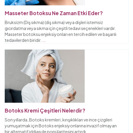
Masseter Botoksu Ne Zaman Etki Eder?
Bruksizm (Diş sıkma) (diş sıkma) veya dişleri istemsiz
gıcırdatma veya sıkma için çeşitli tedavi seçenekleri vardır.
Masseter botoksu enjeksiyonları en tercih edilen ve başarılı
tedavilerden biridir.
...
Botoks Kremi Çeşitleri Nelerdir?
Son yıllarda, Botoks kremleri, kırışıklıkları ve ince çizgileri
yumuşatmak için Botoks enjeksiyonlarına invazif olmayan
bir alternatif iddiası ile popülaritesini artırdı.
...