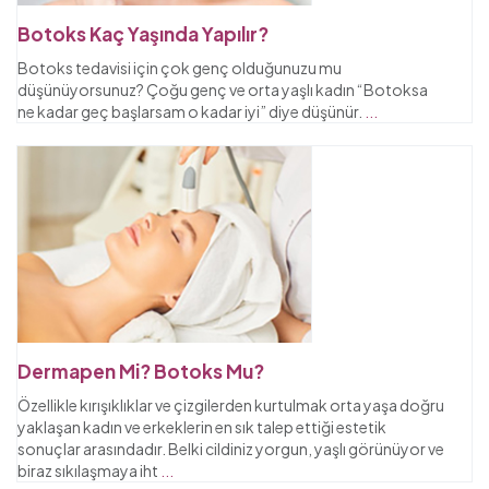
Botoks Kaç Yaşında Yapılır?
Botoks tedavisi için çok genç olduğunuzu mu
düşünüyorsunuz? Çoğu genç ve orta yaşlı kadın “Botoksa
ne kadar geç başlarsam o kadar iyi” diye düşünür.
...
Dermapen Mi? Botoks Mu?
Özellikle kırışıklıklar ve çizgilerden kurtulmak orta yaşa doğru
yaklaşan kadın ve erkeklerin en sık talep ettiği estetik
sonuçlar arasındadır. Belki cildiniz yorgun, yaşlı görünüyor ve
biraz sıkılaşmaya iht
...