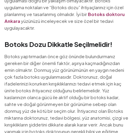
uygulaması doğru bir yaklaşım olmayacaktır. Botoks
uygulama noktaları ve “Botoks dozu” ihtiyaçlarınız için özel
planlanmış ve tasarlanmış olmalıdır. İyi bir
Botoks doktoru
Ankara
yüzünüzü inceleyecek ve size özel bir tedavi
uygulayacaktır.
Botoks Dozu Dikkatle Seçilmelidir!
Botoks yaptırmadan önce göz önünde bulundurmanız
gereken bir diğer önemli faktör, aşırıya kaçmadığınızdan
emin olmaktır. Donmuş yüz görünümünün en yaygın nedeni
çok fazla botoks uygulanmasıdır. Doktorunuz, doğal
ifadelerinizi korurken kırışıklıklarınızı tedavi etmek için kaç
ünite botoks ihtiyacınız olduğunu belirlemelidir. Yüz
kaslarınızın olanca gücü ile aktif olduğu bir botoks kadar,
sahte ve doğal görünmeyen bir görünüme sebep olan
donmuş yüz de kötü bir seçim olur. İhtiyacınız olan Botoks
miktarına doktorunuz, tedavi bölgesi, yüz anatomisi, çizgi ve
kırışıklıkların şiddetini dikkate alarak karar verir. Ancak bunu
yapmak için botoks doktorunun gerekli bilgi ve eğitime