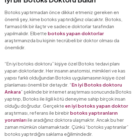
Botoks yaptırmadan önce dikkat etmeniz gereken en
önemli şey, kime botoks yaptırdığınız olacaktır. Botoks,
farmasötik bir ilaçtır ve sadece doktorlar tarafından
yapılmalıdır. Elbette
botoks yapan doktorlar
araştırmanızda bu kişinin tecrübeli bir doktor olması da
önemlidir.
“En iyi botoks doktoru” kişiye özel Botoks tedavi planı
yapan doktorlardır. Her insanın anatomisi, mimikleri ve kas
yapısı farklı olduğundan Botoks uygulamasının kişiye özel
planlaması önemli bir detaydır. “
En iyi Botoks doktoru
Ankara
” şeklinde bir internet araştırması sonucunda Botoks
yaptırıp, Botoks ile ilgili kötü deneyime sahip birçok insan
olduğu doğrudur. Gerçekte
en iyi botoks yapan doktor
araştırması, referans ile birebir
botoks yaptıranların
yorumları
ile aradığınız doktora ulaşmaktır. Ancak bu her
zaman mümkün olamamaktadır. Çünkü “botoks yaptıranlar”
botoks yaptırdığını saklama eğilimindedir.