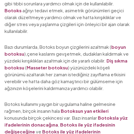
gibi tıbbi sorunlara yardımcı olmak için de kullanılabilir.
Botoks
ağrıyı tedavi etmek, asimetrik görünümleri geçici
olarak düzeltmeye yardımcı olmak ve hatta kırışıklıklar ve
diğer stres veya yaşlanma çizgileri için önleyici bir ajan olarak
kullanılabilir.
Bazı durumlarda, Botoks boyun çizgilerini azaltmak (
boyun
botoksu
),çene kaslarını gevşetmek, dudakları kaldırmak ve
yüzdeki kırışıklıkları azaltmak için de yararlı olabilir.
Diş sıkma
botoksu
(
Masseter botoksu
) yüzünüzdeki köşeli
görünümü azaltarak her zaman istediğiniz zayıflama etkisini
verebilir ve hatta daha göz kamaştırıcı bir gülümseme için
ağzınızın köşelerini kaldırmanıza yardımcı olabilir.
Botoks kullanımı yaygın bir uygulama haline gelmesine
rağmen, birçok insanın hala
Botoksun yan etkileri
konusunda birçok çekincesi var. Bazı insanlar
Botoksla yüz
ifadelerinin donacağına
,
Botoks ile yüz ifadesinin
değişeceğine
ve
Botoks ile yüz ifadelerinin